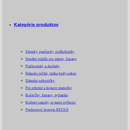
Kategórie produktov
Silonky, pančuchy, podkolienky
Spodné prádlo pre pánov, župany
Podprsenky a doplnky
Dámske tričká, tielka,body,sukne
Dámske nohavičky
Pre tehotné a kojacie mamičky
Košieľky, župany, pyžamka
Kožené opasky, aj maxi veľkosti
Peelingové špongie REFAN