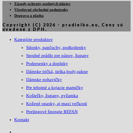
Zásady ochrany osobných údajov
Všeobecné obchodné podmienky
Doprava a platba
Copyright (C) 2026 - pradielko.eu, Ceny sú
uvedené z DPH.
Kategórie produktov
Silonky, pančuchy, podkolienky
Spodné prádlo pre pánov, župany
Podprsenky a doplnky
Dámske tričká, tielka,body,sukne
Dámske nohavičky
Pre tehotné a kojacie mamičky
Košieľky, župany, pyžamka
Kožené opasky, aj maxi veľkosti
Peelingové špongie REFAN
Kontakt