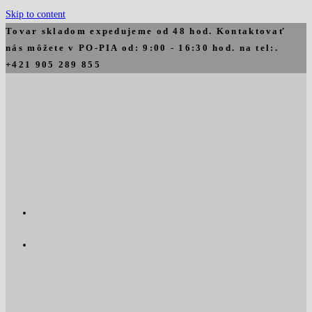
Skip to content
Tovar skladom expedujeme od 48 hod. Kontaktovať
nás môžete v PO-PIA od: 9:00 - 16:30 hod. na tel:.
+421 905 289 855