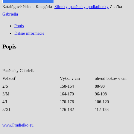
Katalógové číslo:
-
Kategória:
Silonky, pančuchy, podkolienky
Značka:
Gabriella
Popis
Ďalšie informácie
Popis
Pančuchy Gabriella
Veľkosť
Výška v cm
obvod bokov v cm
2/S
158-164
88-98
3/M
164-170
96-108
4/L
170-176
106-120
5/XL
176-182
112-128
www.Pradielko.eu