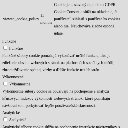
Cookie je nastavený doplnkom GDPR
Cookie Consent a slúži na ukladanie, či
11
viewed_cookie_policy
používateľ súhlasil s používaním cookies
months
alebo nie. Neuchováva žiadne osobné
údaje.
Funkčné
Funkčné
Funkčné súbory cookie pomáhajú vykonávať určité funkcie, ako je
zdieľanie obsahu webových stránok na platformách sociálnych médií,
zhromažďovanie spätnej väzby a ďalšie funkcie tretích strán.
Výkonnostné
Výkonnostné
Výkonnostné súbory cookie sa používajú na pochopenie a analýzu
kľúčových indexov výkonnosti webových stránok, ktoré pomáhajú
návštevníkom poskytovať lepšie používateľské skúsenosti.
Analytické
Analytické
Analytické súbory cookie slúžia na pochopenie interakcie návštevníkov s