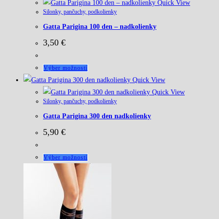
Quick View
Silonky, pančuchy, podkolienky
Gatta Parigina 100 den – nadkolienky
3,50
€
Tento
Výber možností
produkt
Quick View
má
Quick View
Silonky, pančuchy, podkolienky
viacero
Gatta Parigina 300 den nadkolienky
variantov.
Možnosti
5,90
€
si
môžete
Tento
Výber možností
vybrať
produkt
na
má
stránke
viacero
produktu.
variantov.
Možnosti