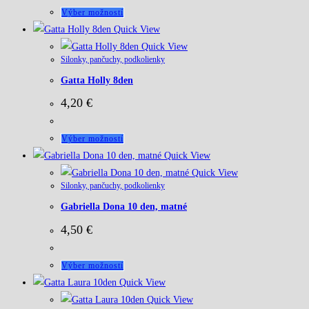
môžete
Tento
Výber možností
vybrať
produkt
Quick View
na
má
Quick View
stránke
Silonky, pančuchy, podkolienky
viacero
produktu.
Gatta Holly 8den
variantov.
Možnosti
4,20
€
si
môžete
Tento
Výber možností
vybrať
produkt
Quick View
na
má
Quick View
stránke
Silonky, pančuchy, podkolienky
viacero
produktu.
Gabriella Dona 10 den, matné
variantov.
Možnosti
4,50
€
si
môžete
Tento
Výber možností
vybrať
produkt
Quick View
na
má
Quick View