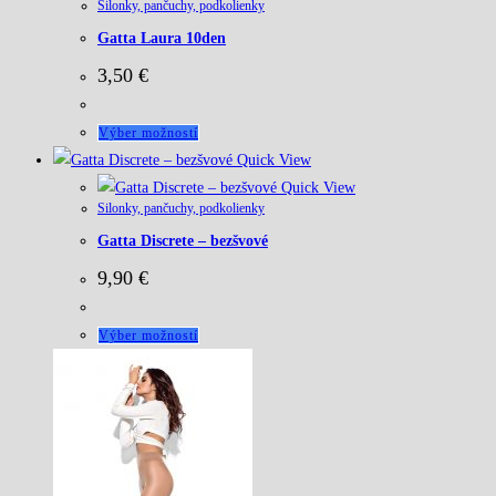
stránke
Silonky, pančuchy, podkolienky
viacero
produktu.
Gatta Laura 10den
variantov.
Možnosti
3,50
€
si
môžete
Tento
Výber možností
vybrať
produkt
Quick View
na
má
Quick View
stránke
Silonky, pančuchy, podkolienky
viacero
produktu.
Gatta Discrete – bezšvové
variantov.
Možnosti
9,90
€
si
môžete
Tento
Výber možností
vybrať
produkt
na
má
stránke
viacero
produktu.
variantov.
Možnosti