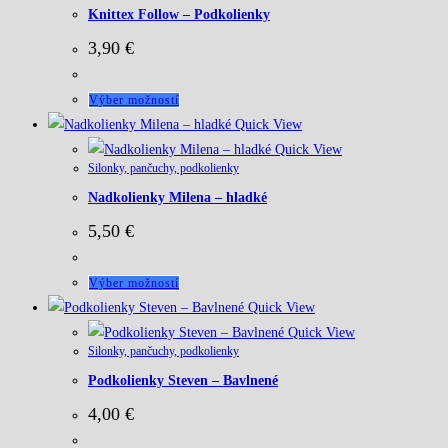
Knittex Follow – Podkolienky
3,90
€
Tento
Výber možností
produkt
Quick View
má
Quick View
Silonky, pančuchy, podkolienky
viacero
Nadkolienky Milena – hladké
variantov.
Možnosti
5,50
€
si
môžete
Tento
Výber možností
vybrať
produkt
Quick View
na
má
Quick View
stránke
Silonky, pančuchy, podkolienky
viacero
produktu.
Podkolienky Steven – Bavlnené
variantov.
Možnosti
4,00
€
si