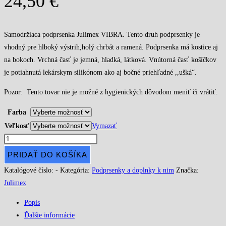
24,50
€
Samodržiaca podprsenka Julimex VIBRA. Tento druh podprsenky je
vhodný pre hlboký výstrih,holý chrbát a ramená. Podprsenka má kostice aj
na bokoch. Vrchná časť je jemná, hladká, látková. Vnútorná časť košíčkov
je potiahnutá lekárskym silikónom ako aj bočné priehľadné ,,ušká“.
Pozor: Tento tovar nie je možné z hygienických dôvodom meniť či vrátiť.
Farba
Veľkosť
Vymazať
množstvo
Samodržiaca
PRIDAŤ DO KOŠÍKA
podprsenka
Katalógové číslo:
-
Kategória:
Podprsenky a doplnky k nim
Značka:
Vibra
Julimex
Popis
Ďalšie informácie