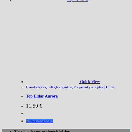
Quick View
Dámske tričká, tielka,body,sukne
,
Podprsenky a doplnky k nim
Top Eldar Aurora
11,50
€
Tento
Výber možností
produkt
Zásady ochrany osobných údajov