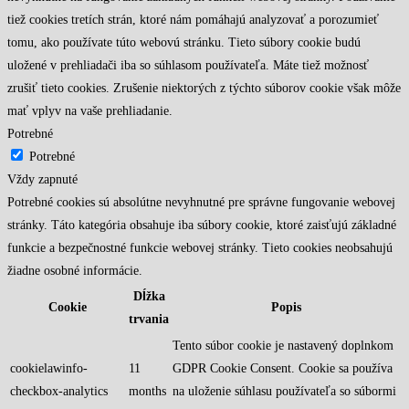
tiež cookies tretích strán, ktoré nám pomáhajú analyzovať a porozumieť
tomu, ako používate túto webovú stránku. Tieto súbory cookie budú
uložené v prehliadači iba so súhlasom používateľa. Máte tiež možnosť
zrušiť tieto cookies. Zrušenie niektorých z týchto súborov cookie však môže
mať vplyv na vaše prehliadanie.
Potrebné
Potrebné
Vždy zapnuté
Potrebné cookies sú absolútne nevyhnutné pre správne fungovanie webovej
stránky. Táto kategória obsahuje iba súbory cookie, ktoré zaisťujú základné
funkcie a bezpečnostné funkcie webovej stránky. Tieto cookies neobsahujú
žiadne osobné informácie.
Dĺžka
Cookie
Popis
trvania
Tento súbor cookie je nastavený doplnkom
cookielawinfo-
11
GDPR Cookie Consent. Cookie sa používa
checkbox-analytics
months
na uloženie súhlasu používateľa so súbormi