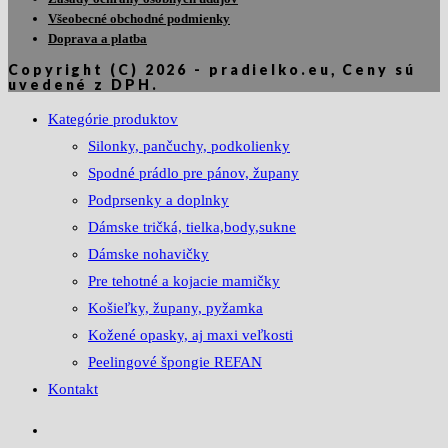
má
Všeobecné obchodné podmienky
viacero
Doprava a platba
variantov.
Copyright (C) 2026 - pradielko.eu, Ceny sú
uvedené z DPH.
Možnosti
si
Kategórie produktov
môžete
Silonky, pančuchy, podkolienky
vybrať
Spodné prádlo pre pánov, župany
na
Podprsenky a doplnky
stránke
Dámske tričká, tielka,body,sukne
produktu.
Dámske nohavičky
Pre tehotné a kojacie mamičky
Košieľky, župany, pyžamka
Kožené opasky, aj maxi veľkosti
Peelingové špongie REFAN
Kontakt