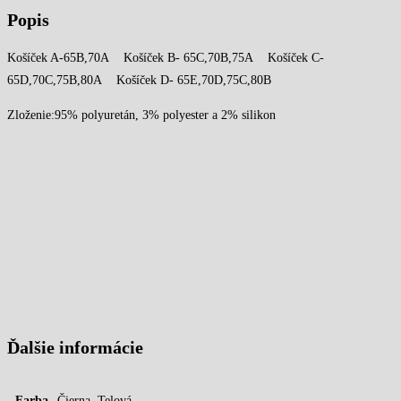
Popis
Košíček A-65B,70A Košíček B- 65C,70B,75A Košíček C-
65D,70C,75B,80A Košíček D- 65E,70D,75C,80B
Zloženie:95% polyuretán, 3% polyester a 2% silikon
Ďalšie informácie
Farba
Čierna, Telová