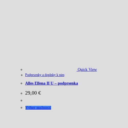
Quick View
Podprsenky a doplnky k nim
Alles Ellena II U – podprsenka
29,00
€
Tento
Výber možností
produkt
má