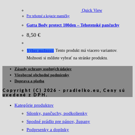
Quick View
Pre tehotné a kojacie mamičky
Gatta Body protect 100den – Tehotenské pančuchy
8,50
€
Tento produkt má viacero variantov.
Výber možností
Možnosti si môžete vybrať na stránke produktu.
Zásady ochrany osobných údajov
Všeobecné obchodné podmienky
Doprava a platba
Copyright (C) 2026 - pradielko.eu, Ceny sú
uvedené z DPH.
Kategórie produktov
Silonky, pančuchy, podkolienky
Spodné prádlo pre pánov, župany
Podprsenky a doplnky