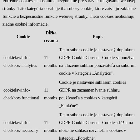
Potrebné cookies sú absolútne nevyhnutné pre správne fungovanie webovej
stránky. Táto kategória obsahuje iba súbory cookie, ktoré zaisťujú základné
funkcie a bezpečnostné funkcie webovej stránky. Tieto cookies neobsahujú
žiadne osobné informácie.
Dĺžka
Cookie
Popis
trvania
Tento súbor cookie je nastavený doplnkom
cookielawinfo-
11
GDPR Cookie Consent. Cookie sa používa
checkbox-analytics
months
na uloženie súhlasu používateľa so súbormi
cookie v kategórii „Analytics“.
Cookie je nastavené súhlasom cookies
cookielawinfo-
11
GDPR na zaznamenávanie súhlasu
checkbox-functional
months
používateľa s cookies v kategórii
„Funkčné“.
Tento súbor cookie je nastavený doplnkom
cookielawinfo-
11
GDPR Cookie Consent. Cookies slúžia na
checkbox-necessary
months
uloženie súhlasu užívateľa s cookies v
kategórii „Potrebné“.