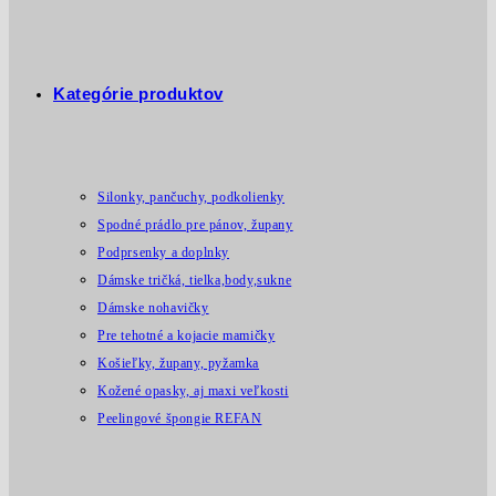
Kategórie produktov
Silonky, pančuchy, podkolienky
Spodné prádlo pre pánov, župany
Podprsenky a doplnky
Dámske tričká, tielka,body,sukne
Dámske nohavičky
Pre tehotné a kojacie mamičky
Košieľky, župany, pyžamka
Kožené opasky, aj maxi veľkosti
Peelingové špongie REFAN