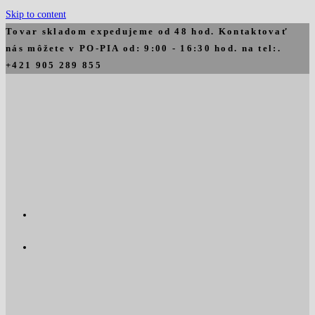
Skip to content
Tovar skladom expedujeme od 48 hod. Kontaktovať
nás môžete v PO-PIA od: 9:00 - 16:30 hod. na tel:.
+421 905 289 855