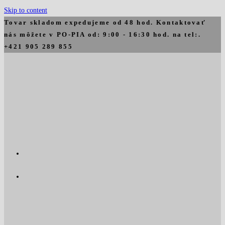
Skip to content
Tovar skladom expedujeme od 48 hod. Kontaktovať
nás môžete v PO-PIA od: 9:00 - 16:30 hod. na tel:.
+421 905 289 855