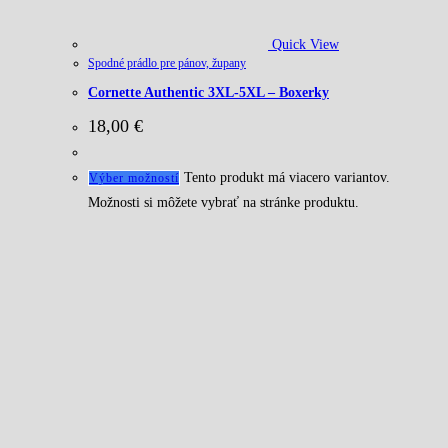
Quick View
Spodné prádlo pre pánov, župany
Cornette Authentic 3XL-5XL – Boxerky
18,00
€
Tento produkt má viacero variantov.
Výber možností
Možnosti si môžete vybrať na stránke produktu.