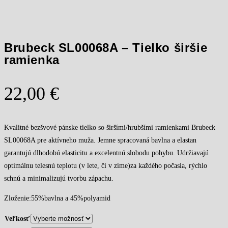
Brubeck SL00068A – Tielko širšie
ramienka
22,00
€
Kvalitné bezšvové pánske tielko so širšími/hrubšími ramienkami Brubeck
SL00068A pre aktívneho muža. Jemne spracovaná bavlna a elastan
garantujú dlhodobú elasticitu a excelentnú slobodu pohybu. Udržiavajú
optimálnu telesnú teplotu (v lete, či v zime)za každého počasia, rýchlo
schnú a minimalizujú tvorbu zápachu.
Zloženie:55%bavlna a 45%polyamid
Veľkosť