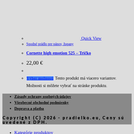
Quick View
Spodné prádlo pre pánov, župany
Cornette high emotion 525 – Tričko
22,00
€
Tento produkt má viacero variantov.
Výber možností
Možnosti si môžete vybrať na stránke produktu.
Zásady ochrany osobných údajov
Všeobecné obchodné podmienky
Doprava a platba
Copyright (C) 2026 - pradielko.eu, Ceny sú
uvedené z DPH.
Kategórie produktov