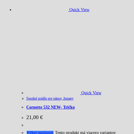
Quick View
Quick View
Spodné prádlo pre pánov, župany
Cornette 532 NEW- Tričko
21,00
€
Tento produkt má viacero variantov.
Výber možností