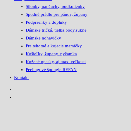
Silonky, pančuchy, podkolienky
Spodné prádlo pre pánov, župany
Podprsenky a doplnky
Dámske tričká, tielka,body,sukne
Dámske nohavičky
Pre tehotné a kojacie mamičky
Košieľky, župany, pyžamka
Kožené opasky, aj maxi veľkosti
Peelingové špongie REFAN
Kontakt