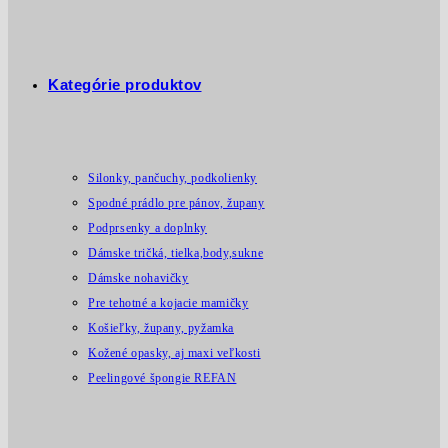
Kategórie produktov
Silonky, pančuchy, podkolienky
Spodné prádlo pre pánov, župany
Podprsenky a doplnky
Dámske tričká, tielka,body,sukne
Dámske nohavičky
Pre tehotné a kojacie mamičky
Košieľky, župany, pyžamka
Kožené opasky, aj maxi veľkosti
Peelingové špongie REFAN